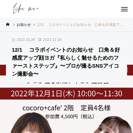
お知らせ
12/1 コラボイベントのお知らせ 口角＆好感度アップ顔ヨガ『私らしく魅せるためのファーストステップ』〜プロが撮るSNSアイコン撮影会〜
2022.10.26
2022.11.18
ッスン
レッスン
メディア
レッスン
Likeme＋
12/1 コラボイベントのお知らせ 口角＆好
ついて
について
関係
について
の裏側
感度アップ顔ヨガ『私らしく魅せるためのフ
姿
2/
継
9/
ァーストステップ』〜プロが撮るSNSアイコ
勢
5
続
2
ン撮影会〜
改
N
は
6
善
H
力
広
&
K
な
島
表
ラ
り
テ
情
ジ
♡
レ
筋
オ
ビ
ト
ひ
に