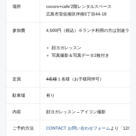
場所
cocoro+cafe’2階レンタルスペース
広島市安佐南区伴南5丁目44-18
参加費
4,500円（税込）
※ランチ利用の方は別途ラン
顔ヨガレッスン
写真撮影＆写真データ2枚付き
定員
4名様
１名様（お子様同伴可）
駐車場
有り
内容
顔ヨガレッスン→アイコン撮影
ご予約方法
CONTACT お問い合わせフォーム
より「12/