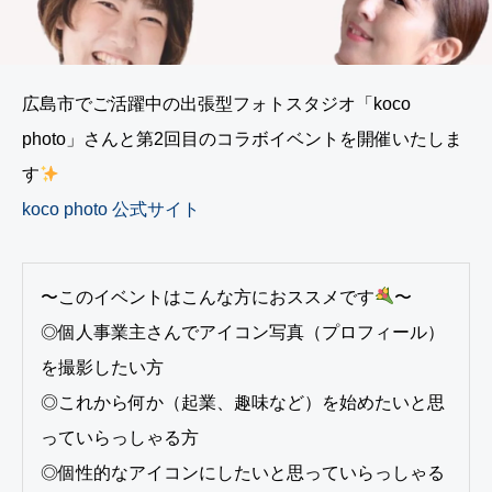
レ
ろ
Li
ー
し
k
ニ
ま
e
広島市でご活躍中の出張型フォトスタジオ「koco
ン
コ
m
グ
イ
e
photo」さんと第2回目のコラボイベントを開催いたしま
レ
ら
+が
す
ッ
じ
出
koco photo 公式サイト
ス
に
演
ン
出
し
演
ま
〜このイベントはこんな方におススメです
〜
し
し
◎個人事業主さんでアイコン写真（プロフィール）
ま
た
を撮影したい方
し
◎これから何か（起業、趣味など）を始めたいと思
た
っていらっしゃる方
◎個性的なアイコンにしたいと思っていらっしゃる