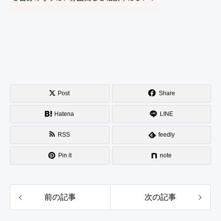
Post
Share
Hatena
LINE
RSS
feedly
Pin it
note
前の記事
次の記事