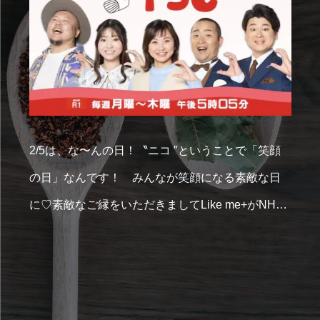
2/5は、な〜んの日！〝ニコ ″ということで「笑顔
の日」なんです！ みんなが笑顔になる素敵な日
に♡素敵なご縁をいただきましてLike me+がNHK
広島放送局【ひろしまコイらじ】に出演させてい
ただきます。【ひろしまコイらじ】は毎週月曜
日〜木曜日の17:05〜17:55の生放送で広島でキニ
ナル話題を取り上げるバラエティ番組ですが、2/5