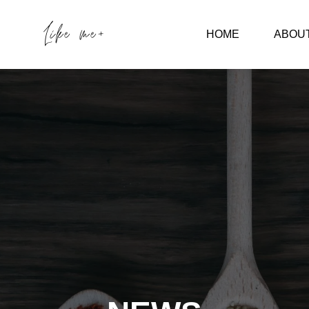
HOME
ABOU
について
メディア関係
&表情筋トレ
2/5 NHKラジオ 

レッスン
しまコイらじに
しました