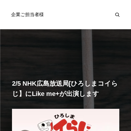
2026.01.29
企業ご担当者様
Likeme＋の裏側
9/26広島テレビにLike

me+が出演しました
2/5 NHK広島放送局[ひろしまコイら
じ】にLike me+が出演します