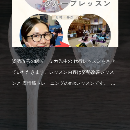
姿勢改善の師匠 ミカ先生の 代行レッスンをさせ
ていただきます。レッスン内容は姿勢改善レッス
ンと 表情筋トレーニングのmixレッスンです。 ⁡ 体
とお顔のほぐし、そして筋トレで 全身を整えつつ
お顔も心もリフトアップしていきましょう！ ⁡ 詳細
はこちら
⁡ 【3月】代行レッスン 日時▶︎2026年3
月27日（金）10:00〜11:15 場所▶︎久蔵寺 広