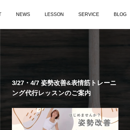
2026.03.23
T
NEWS
LESSON
SERVICE
BLOG
レッスンについて
ひろ
継続は力なり♡
出演
3/27・4/7 姿勢改善&表情筋トレーニ
ング代行レッスンのご案内